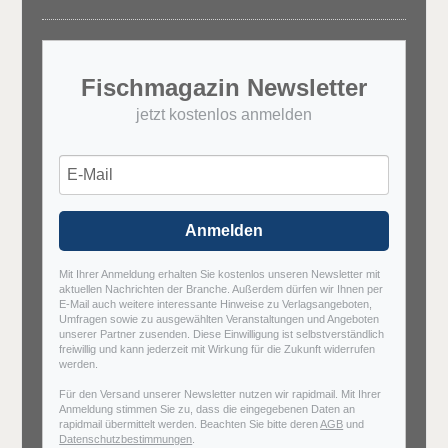
Fischmagazin Newsletter
jetzt kostenlos anmelden
Anmelden
Mit Ihrer Anmeldung erhalten Sie kostenlos unseren Newsletter mit
aktuellen Nachrichten der Branche. Außerdem dürfen wir Ihnen per
E-Mail auch weitere interessante Hinweise zu Verlagsangeboten,
Umfragen sowie zu ausgewählten Veranstaltungen und Angeboten
unserer Partner zusenden. Diese Einwilligung ist selbstverständlich
freiwillig und kann jederzeit mit Wirkung für die Zukunft widerrufen
werden.
Für den Versand unserer Newsletter nutzen wir rapidmail. Mit Ihrer
Anmeldung stimmen Sie zu, dass die eingegebenen Daten an
rapidmail übermittelt werden. Beachten Sie bitte deren
AGB
und
Datenschutzbestimmungen
.