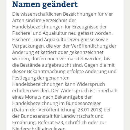
Namen geändert
el
el
el
el
el
a
t
a
p
D
Die wissenschaftlichen Bezeichnungen für vier
uf
wi
uf
er
ru
Arten sind im Verzeichnis der
F
tt
Li
E
ck
Handelsbezeichnungen für Erzeugnisse der
ac
er
n
m
e
Fischerei und Aquakultur neu gefasst worden.
e
n
k
ai
n
Fischerei- und Aquakulturerzeugnisse sowie
b
e
l
Verpackungen, die vor der Veröffentlichung der
o
di
v
Änderung etikettiert oder gekennzeichnet
o
n
er
wurden, dürfen noch vermarktet werden, bis
k
te
se
die Bestände aufgebraucht sind. Gegen die mit
te
il
n
dieser Bekanntmachung erfolgte Änderung und
il
e
d
Festlegung der genannten
e
n
e
Handelsbezeichnungen kann Widerspruch
n
n
erhoben werden. Der Widerspruch ist innerhalb
eines Monats nach Bekanntgabe der
Handelsbezeichnung im Bundesanzeiger
(Datum der Veröffentlichung: 28.01.2013) bei
der Bundesanstalt für Landwirtschaft und
Ernährung, Referat 523, schriftlich oder zur
Niederschrift einzulegen.