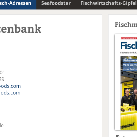
isch-Adressen
Seafoodstar
Fischwirtschafts-Gipfel
Fischm
tenbank
101
89
oods.com
oods.com
le