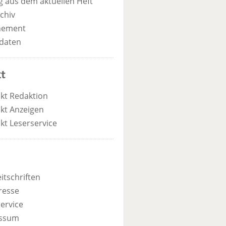
 aus dem aktuellen Heft
chiv
nement
daten
t
kt Redaktion
kt Anzeigen
kt Leserservice
itschriften
resse
ervice
ssum