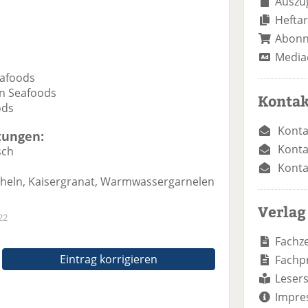
Auszug
Heftar
Abon
Media
eafoods
on Seafoods
Kontak
ods
Konta
tungen:
Konta
sch
Konta
eln, Kaisergranat, Warmwassergarnelen
Verlag
22
Fachze
Eintrag korrigieren
Fachp
Lesers
Impre