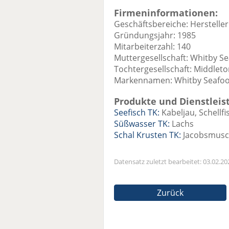
Firmeninformationen:
Geschäftsbereiche: Hersteller
Gründungsjahr: 1985
Mitarbeiterzahl: 140
Muttergesellschaft: Whitby S
Tochtergesellschaft: Middlet
Markennamen: Whitby Seafo
Produkte und Dienstleis
Seefisch TK:
Kabeljau, Schellfi
Süßwasser TK:
Lachs
Schal Krusten TK:
Jacobsmusch
Datensatz zuletzt bearbeitet: 03.02.20
Zurück