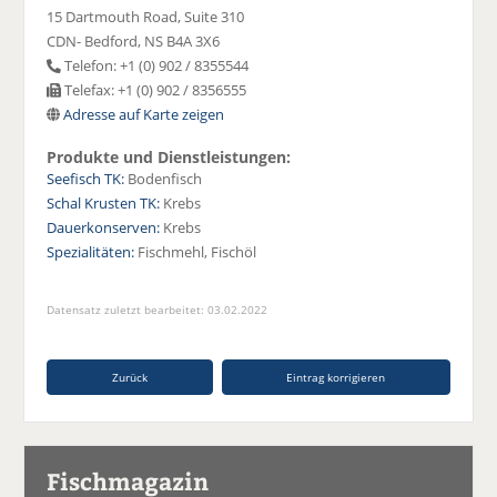
15 Dartmouth Road, Suite 310
CDN- Bedford, NS B4A 3X6
Telefon: +1 (0) 902 / 8355544
Telefax: +1 (0) 902 / 8356555
Adresse auf Karte zeigen
Produkte und Dienstleistungen:
Seefisch TK:
Bodenfisch
Schal Krusten TK:
Krebs
Dauerkonserven:
Krebs
Spezialitäten:
Fischmehl, Fischöl
Datensatz zuletzt bearbeitet: 03.02.2022
Zurück
Eintrag korrigieren
Fischmagazin