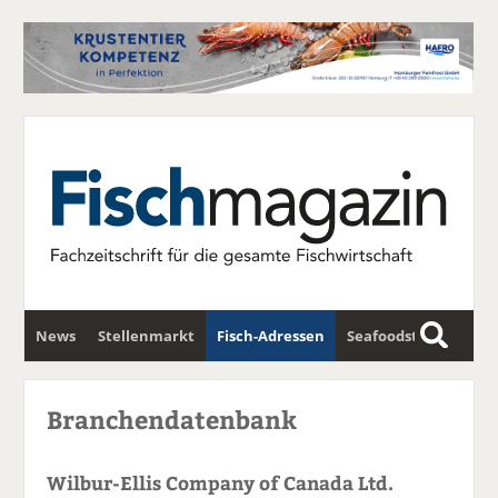
News
Stellenmarkt
Fisch-Adressen
Seafoodstar
S
u
Fischwirtschafts-Gipfel
Newsletter
c
Branchendatenbank
h
e
Wilbur-Ellis Company of Canada Ltd.