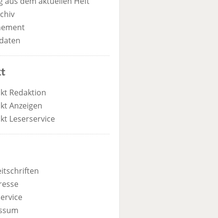
 aus dem aktuellen Heft
chiv
nement
daten
t
kt Redaktion
kt Anzeigen
kt Leserservice
itschriften
resse
ervice
ssum