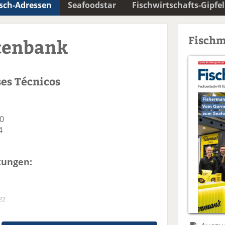
isch-Adressen
Seafoodstar
Fischwirtschafts-Gipfel
Fischm
tenbank
ses Técnicos
00
4
tungen:
22