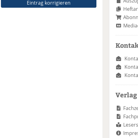
Auszug
Eintrag korrigieren
Heftar
Abon
Media
Kontak
Konta
Konta
Konta
Verlag
Fachze
Fachp
Lesers
Impre