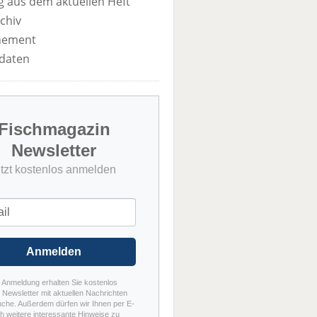
 aus dem aktuellen Heft
chiv
nement
daten
Fischmagazin
Newsletter
etzt kostenlos anmelden
Anmelden
r Anmeldung erhalten Sie kostenlos
Newsletter mit aktuellen Nachrichten
nche. Außerdem dürfen wir Ihnen per E-
h weitere interessante Hinweise zu