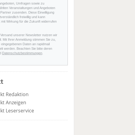
angeboten, Umfragen sowie zu
hlten Veranstaltungen und Angeboten
Partner zusenden. Diese Einwilligung
stverständlich freiwillig und kann
t mit Wirkung für die Zukunft widerrufen
 Versand unserer Newsletter nutzen wir
l. Mit Ihrer Anmeldung stimmen Sie zu,
e eingegebenen Daten an rapidmail
elt werden. Beachten Sie bitte deren
d
Datenschutzbestimmungen
.
t
kt Redaktion
kt Anzeigen
kt Leserservice