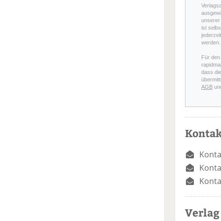
Verlags
ausgewä
unserer 
ist selb
jederzei
werden.
Für den
rapidmai
dass di
übermitt
AGB
un
Kontak
Konta
Konta
Konta
Verlag