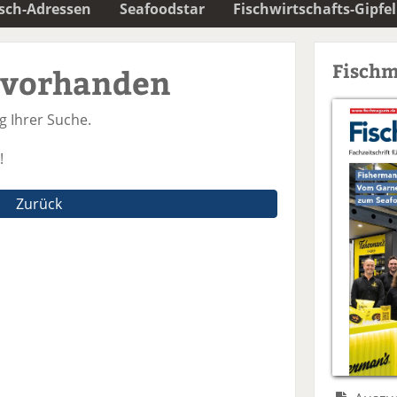
isch-Adressen
Seafoodstar
Fischwirtschafts-Gipfel
Fischm
 vorhanden
ag Ihrer Suche.
!
Zurück