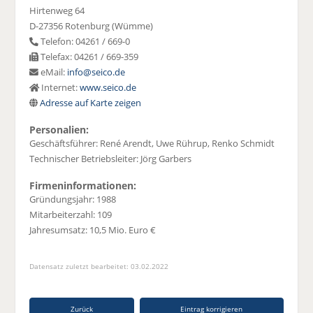
Hirtenweg 64
D-27356 Rotenburg (Wümme)
Telefon: 04261 / 669-0
Telefax: 04261 / 669-359
eMail:
info@seico.de
Internet:
www.seico.de
Adresse auf Karte zeigen
Personalien:
Geschäftsführer: René Arendt, Uwe Rührup, Renko Schmidt
Technischer Betriebsleiter: Jörg Garbers
Firmeninformationen:
Gründungsjahr: 1988
Mitarbeiterzahl: 109
Jahresumsatz: 10,5 Mio. Euro €
Datensatz zuletzt bearbeitet: 03.02.2022
Zurück
Eintrag korrigieren