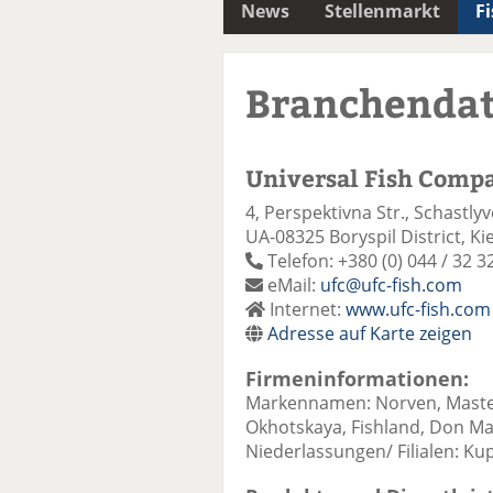
News
Stellenmarkt
F
Branchenda
Universal Fish Comp
4, Perspektivna Str., Schastlyv
UA-08325 Boryspil District, Ki
Telefon: +380 (0) 044 / 32 3
eMail:
ufc@ufc-fish.com
Internet:
www.ufc-fish.com
Adresse auf Karte zeigen
Firmeninformationen:
Markennamen: Norven, Masterfi
Okhotskaya, Fishland, Don M
Niederlassungen/ Filialen: Ku