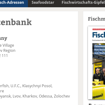
isch-Adressen
Seafoodstar
Fischwirtschafts-Gipfel
Fischm
tenbank
any
e Village
ev Region
2 111
sh, U.F.C., Klasychnyi Posol,
are
pyansk, Lvov, Kharkov, Odessa, Zolochev