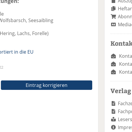
tungen:
Auszug
Heftar
le
Abon
olfsbarsch, Seesaibling
Media
Hering, Lachs, Forelle)
Kontak
tiert in die EU
Konta
Konta
22
Konta
Eintrag korrigieren
Verlag
Fachze
Fachp
Lesers
Impre