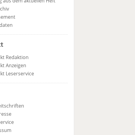
 aus dem aktuellen Heft
chiv
nement
daten
t
kt Redaktion
kt Anzeigen
kt Leserservice
itschriften
resse
ervice
ssum