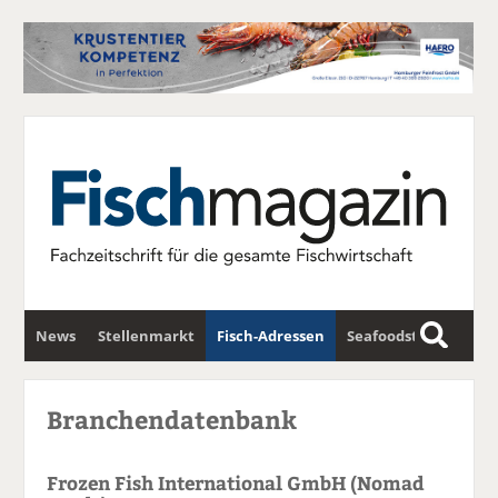
News
Stellenmarkt
Fisch-Adressen
Seafoodstar
S
u
Fischwirtschafts-Gipfel
Newsletter
c
Branchendatenbank
h
e
Frozen Fish International GmbH (Nomad