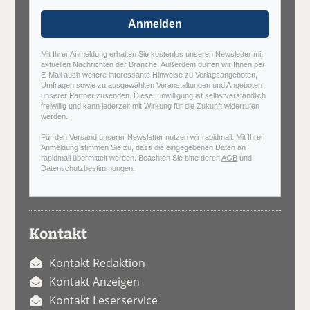
Anmelden
Mit Ihrer Anmeldung erhalten Sie kostenlos unseren Newsletter mit
aktuellen Nachrichten der Branche. Außerdem dürfen wir Ihnen per
E-Mail auch weitere interessante Hinweise zu Verlagsangeboten,
Umfragen sowie zu ausgewählten Veranstaltungen und Angeboten
unserer Partner zusenden. Diese Einwilligung ist selbstverständlich
freiwillig und kann jederzeit mit Wirkung für die Zukunft widerrufen
werden.
Für den Versand unserer Newsletter nutzen wir rapidmail. Mit Ihrer
Anmeldung stimmen Sie zu, dass die eingegebenen Daten an
rapidmail übermittelt werden. Beachten Sie bitte deren
AGB
und
Datenschutzbestimmungen
.
Kontakt
Kontakt Redaktion
Kontakt Anzeigen
Kontakt Leserservice