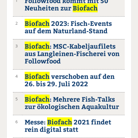
Followfood kommt mit 50
1
Neuheiten zur
Biofach
Biofach
2023: Fisch-Events
2
auf dem Naturland-Stand
Biofach
: MSC-Kabeljaufilets
3
aus Langleinen-Fischerei von
Followfood
Biofach
verschoben auf den
4
26. bis 29. Juli 2022
Biofach
: Mehrere Fish-Talks
5
zur ökologischen Aquakultur
Messe:
Biofach
2021 findet
6
rein digital statt