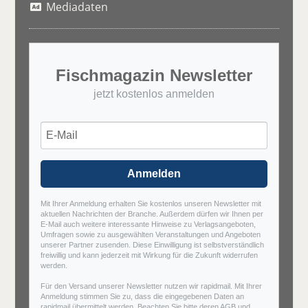
Mediadaten
Fischmagazin Newsletter
jetzt kostenlos anmelden
Anmelden
Mit Ihrer Anmeldung erhalten Sie kostenlos unseren Newsletter mit
aktuellen Nachrichten der Branche. Außerdem dürfen wir Ihnen per
E-Mail auch weitere interessante Hinweise zu Verlagsangeboten,
Umfragen sowie zu ausgewählten Veranstaltungen und Angeboten
unserer Partner zusenden. Diese Einwilligung ist selbstverständlich
freiwillig und kann jederzeit mit Wirkung für die Zukunft widerrufen
werden.
Für den Versand unserer Newsletter nutzen wir rapidmail. Mit Ihrer
Anmeldung stimmen Sie zu, dass die eingegebenen Daten an
rapidmail übermittelt werden. Beachten Sie bitte deren
AGB
und