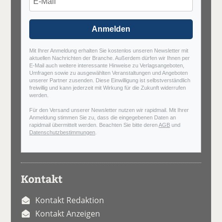
Anmelden
Mit Ihrer Anmeldung erhalten Sie kostenlos unseren Newsletter mit
aktuellen Nachrichten der Branche. Außerdem dürfen wir Ihnen per
E-Mail auch weitere interessante Hinweise zu Verlagsangeboten,
Umfragen sowie zu ausgewählten Veranstaltungen und Angeboten
unserer Partner zusenden. Diese Einwilligung ist selbstverständlich
freiwillig und kann jederzeit mit Wirkung für die Zukunft widerrufen
werden.
Für den Versand unserer Newsletter nutzen wir rapidmail. Mit Ihrer
Anmeldung stimmen Sie zu, dass die eingegebenen Daten an
rapidmail übermittelt werden. Beachten Sie bitte deren
AGB
und
Datenschutzbestimmungen
.
Kontakt
Kontakt Redaktion
Kontakt Anzeigen