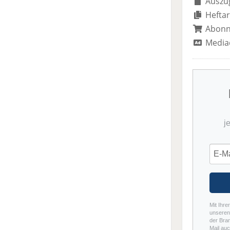
Auszug
Heftar
Abon
Media
j
Mit Ihre
unseren 
der Bra
Mail auc