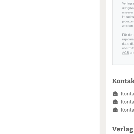
Verlags
ausgewä
unserer 
ist selb
jederzei
werden.
Für den
rapidmai
dass di
übermitt
AGB
un
Kontak
Konta
Konta
Konta
Verlag