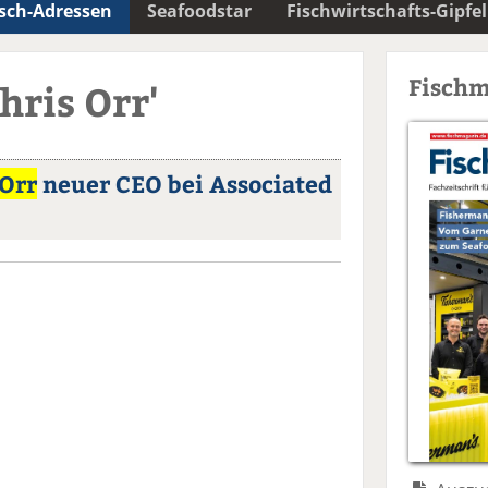
isch-Adressen
Seafoodstar
Fischwirtschafts-Gipfel
Fischm
hris Orr'
 Orr
neuer CEO bei Associated