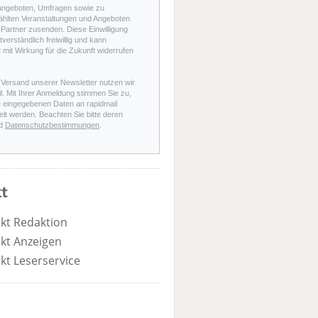
angeboten, Umfragen sowie zu
hlten Veranstaltungen und Angeboten
Partner zusenden. Diese Einwilligung
stverständlich freiwillig und kann
t mit Wirkung für die Zukunft widerrufen
 Versand unserer Newsletter nutzen wir
l. Mit Ihrer Anmeldung stimmen Sie zu,
e eingegebenen Daten an rapidmail
elt werden. Beachten Sie bitte deren
d
Datenschutzbestimmungen
.
t
kt Redaktion
kt Anzeigen
kt Leserservice