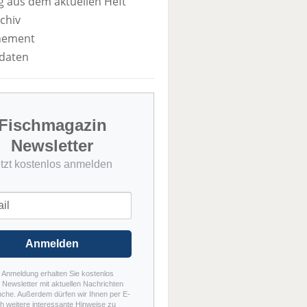
 aus dem aktuellen Heft
chiv
nement
daten
Fischmagazin
Newsletter
etzt kostenlos anmelden
Anmelden
r Anmeldung erhalten Sie kostenlos
Newsletter mit aktuellen Nachrichten
nche. Außerdem dürfen wir Ihnen per E-
h weitere interessante Hinweise zu