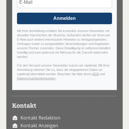
Anmelden
Mit Ihrer Anmeldung erhalten Sie kostenlos unseren Newsletter mit
aktuellen Nachrichten der Branche. Außerdem dürfen wir Ihnen per
E-Mail auch weitere interessante Hinweise zu Verlagsangeboten,
Umfragen sowie zu ausgewählten Veranstaltungen und Angeboten
unserer Partner zusenden. Diese Einwilligung ist selbstverständlich
freiwillig und kann jederzeit mit Wirkung für die Zukunft widerrufen
werden.
Für den Versand unserer Newsletter nutzen wir rapidmail. Mit Ihrer
Anmeldung stimmen Sie zu, dass die eingegebenen Daten an
rapidmail übermittelt werden. Beachten Sie bitte deren
AGB
und
Datenschutzbestimmungen
.
Kontakt
Kontakt Redaktion
Kontakt Anzeigen