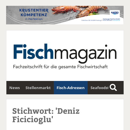
News
Stellenmarkt
Fisch-Adressen
Seafoodstar
S
u
Fischwirtschafts-Gipfel
Newsletter
c
Stichwort: 'Deniz
h
Ficicioglu'
e