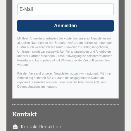
Anmelden
Mit Ihrer Anmeldung erhalten Sie kostenlos unseren Newsletter mit
aktuellen Nachrichten der Branche. Außerdem dürfen wir Ihnen per
E-Mail auch weitere interessante Hinweise zu Verlagsangeboten,
Umfragen sowie zu ausgewählten Veranstaltungen und Angeboten
unserer Partner zusenden. Diese Einwilligung ist selbstverständlich
freiwillig und kann jederzeit mit Wirkung für die Zukunft widerrufen
werden.
Für den Versand unserer Newsletter nutzen wir rapidmail. Mit Ihrer
Anmeldung stimmen Sie zu, dass die eingegebenen Daten an
rapidmail übermittelt werden. Beachten Sie bitte deren
AGB
und
Datenschutzbestimmungen
.
Kontakt
Kontakt Redaktion