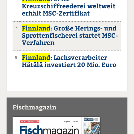
Kreuzschiffreederei weltweit
erhält MSC-Zertifikat
Finnland
: Große Herings- und
7
Sprottenfischerei startet MSC-
Verfahren
Finnland
: Lachsverarbeiter
8
Hätälä investiert 20 Mio. Euro
Fischmagazin