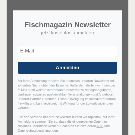
Fischmagazin Newsletter
jetzt kostenlos anmelden
Anmelden
Mit Ihrer Anmeldung erhalten Sie kostenlos unseren Newsletter mit
aktuellen Nachrichten der Branche. Außerdem dürfen wir Ihnen per
E-Mail auch weitere interessante Hinweise zu Verlagsangeboten,
Umfragen sowie zu ausgewählten Veranstaltungen und Angeboten
unserer Partner zusenden. Diese Einwilligung ist selbstverständlich
freiwillig und kann jederzeit mit Wirkung für die Zukunft widerrufen
werden.
Für den Versand unserer Newsletter nutzen wir rapidmail. Mit Ihrer
Anmeldung stimmen Sie zu, dass die eingegebenen Daten an
rapidmail übermittelt werden. Beachten Sie bitte deren
AGB
und
Datenschutzbestimmungen
.