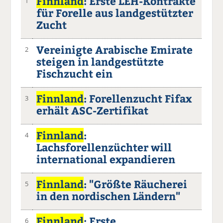
Finnland
: Erste LEH-Kontrakte
1
für Forelle aus landgestützter
Zucht
Vereinigte Arabische Emirate
2
steigen in landgestützte
Fischzucht ein
Finnland
: Forellenzucht Fifax
3
erhält ASC-Zertifikat
Finnland
:
4
Lachsforellenzüchter will
international expandieren
Finnland
: "Größte Räucherei
5
in den nordischen Ländern"
Finnland
: Erste
6