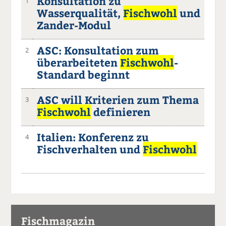
Konsultation zu
1
Wasserqualität,
Fischwohl
und
Zander-Modul
ASC: Konsultation zum
2
überarbeiteten
Fischwohl
-
Standard beginnt
ASC will Kriterien zum Thema
3
Fischwohl
definieren
Italien: Konferenz zu
4
Fischverhalten und
Fischwohl
Fischmagazin