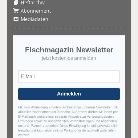
Heftarchiv
Abonnement
Mediadaten
Fischmagazin Newsletter
jetzt kostenlos anmelden
Anmelden
Mit Ihrer Anmeldung erhalten Sie kostenlos unseren Newsletter mit
aktuellen Nachrichten der Branche. Außerdem dürfen wir Ihnen per
E-Mail auch weitere interessante Hinweise zu Verlagsangeboten,
Umfragen sowie zu ausgewählten Veranstaltungen und Angeboten
unserer Partner zusenden. Diese Einwilligung ist selbstverständlich
freiwillig und kann jederzeit mit Wirkung für die Zukunft widerrufen
werden.