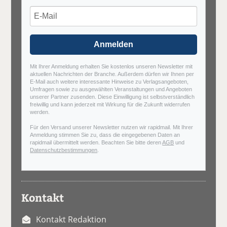
Anmelden
Mit Ihrer Anmeldung erhalten Sie kostenlos unseren Newsletter mit
aktuellen Nachrichten der Branche. Außerdem dürfen wir Ihnen per
E-Mail auch weitere interessante Hinweise zu Verlagsangeboten,
Umfragen sowie zu ausgewählten Veranstaltungen und Angeboten
unserer Partner zusenden. Diese Einwilligung ist selbstverständlich
freiwillig und kann jederzeit mit Wirkung für die Zukunft widerrufen
werden.
Für den Versand unserer Newsletter nutzen wir rapidmail. Mit Ihrer
Anmeldung stimmen Sie zu, dass die eingegebenen Daten an
rapidmail übermittelt werden. Beachten Sie bitte deren
AGB
und
Datenschutzbestimmungen
.
Kontakt
Kontakt Redaktion