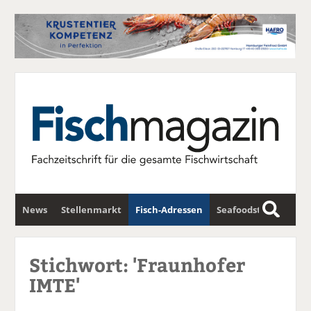
News
Stellenmarkt
Fisch-Adressen
Seafoodstar
S
u
Fischwirtschafts-Gipfel
Newsletter
c
Stichwort: 'Fraunhofer
h
IMTE'
e