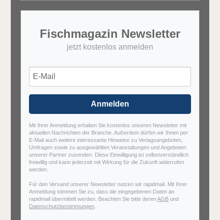
Fischmagazin Newsletter
jetzt kostenlos anmelden
Anmelden
Mit Ihrer Anmeldung erhalten Sie kostenlos unseren Newsletter mit
aktuellen Nachrichten der Branche. Außerdem dürfen wir Ihnen per
E-Mail auch weitere interessante Hinweise zu Verlagsangeboten,
Umfragen sowie zu ausgewählten Veranstaltungen und Angeboten
unserer Partner zusenden. Diese Einwilligung ist selbstverständlich
freiwillig und kann jederzeit mit Wirkung für die Zukunft widerrufen
werden.
Für den Versand unserer Newsletter nutzen wir rapidmail. Mit Ihrer
Anmeldung stimmen Sie zu, dass die eingegebenen Daten an
rapidmail übermittelt werden. Beachten Sie bitte deren
AGB
und
Datenschutzbestimmungen
.