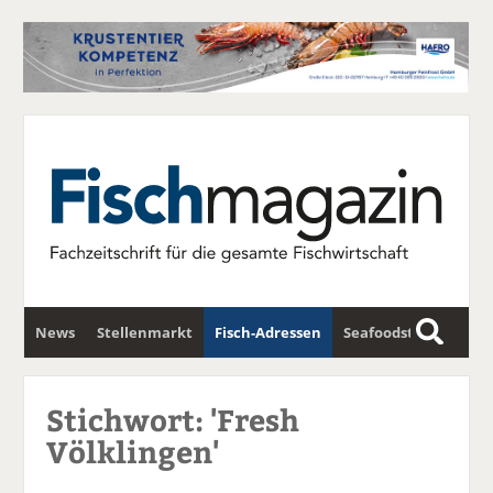
News
Stellenmarkt
Fisch-Adressen
Seafoodstar
S
u
Fischwirtschafts-Gipfel
Newsletter
c
Stichwort: 'Fresh
h
Völklingen'
e