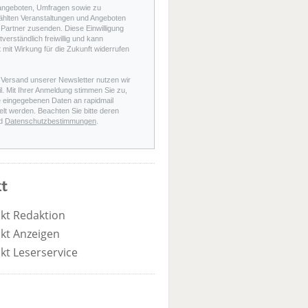
angeboten, Umfragen sowie zu
hlten Veranstaltungen und Angeboten
Partner zusenden. Diese Einwilligung
stverständlich freiwillig und kann
t mit Wirkung für die Zukunft widerrufen
 Versand unserer Newsletter nutzen wir
l. Mit Ihrer Anmeldung stimmen Sie zu,
e eingegebenen Daten an rapidmail
elt werden. Beachten Sie bitte deren
d
Datenschutzbestimmungen
.
t
kt Redaktion
kt Anzeigen
kt Leserservice