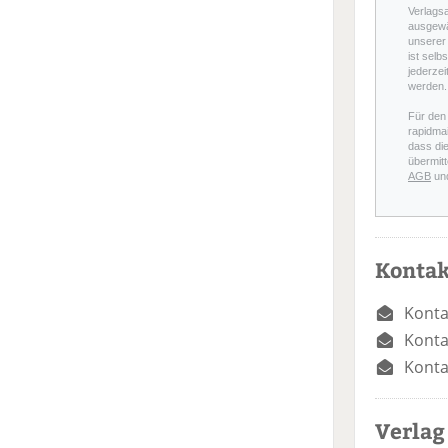
Verlags
ausgewä
unserer 
ist selb
jederzei
werden.
Für den
rapidmai
dass di
übermitt
AGB
un
Kontak
Konta
Konta
Konta
Verlag