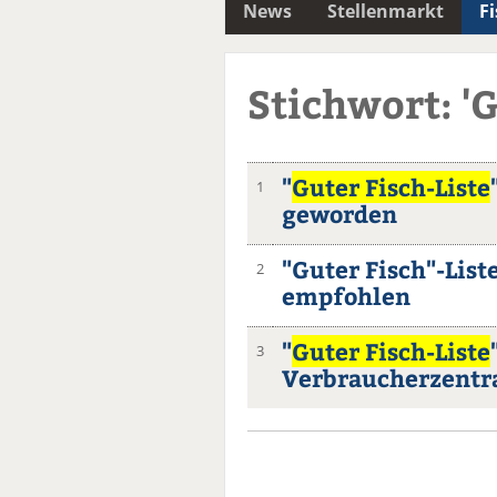
News
Stellenmarkt
F
Stichwort: 'G
"
Guter Fisch-Liste
1
geworden
"Guter Fisch"-List
2
empfohlen
"
Guter Fisch-Liste
3
Verbraucherzentra