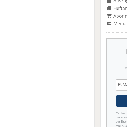
Auszug
Heftar
Abon
Media
j
Mit Ihre
unseren 
der Bra
Mail auc