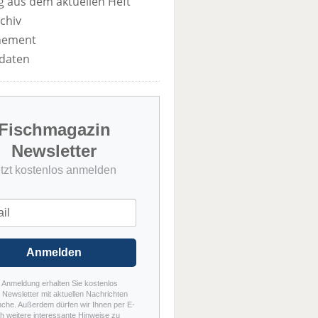
 aus dem aktuellen Heft
chiv
nement
daten
Fischmagazin
Newsletter
etzt kostenlos anmelden
Anmelden
r Anmeldung erhalten Sie kostenlos
Newsletter mit aktuellen Nachrichten
nche. Außerdem dürfen wir Ihnen per E-
h weitere interessante Hinweise zu