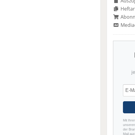
Auszug
Heftar
Abon
Media
j
Mit Ihre
unseren 
der Bra
Mail auc