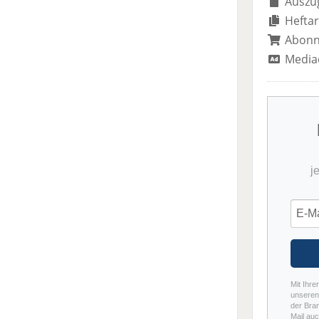
Auszug
Heftar
Abon
Media
j
Mit Ihre
unseren 
der Bra
Mail auc