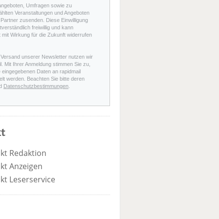
angeboten, Umfragen sowie zu
hlten Veranstaltungen und Angeboten
Partner zusenden. Diese Einwilligung
stverständlich freiwillig und kann
t mit Wirkung für die Zukunft widerrufen
 Versand unserer Newsletter nutzen wir
l. Mit Ihrer Anmeldung stimmen Sie zu,
e eingegebenen Daten an rapidmail
elt werden. Beachten Sie bitte deren
d
Datenschutzbestimmungen
.
t
kt Redaktion
kt Anzeigen
kt Leserservice