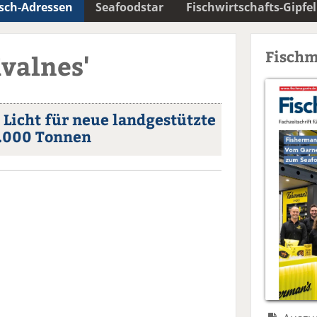
isch-Adressen
Seafoodstar
Fischwirtschafts-Gipfel
Fischm
Kvalnes'
Licht für neue landgestützte
5.000 Tonnen