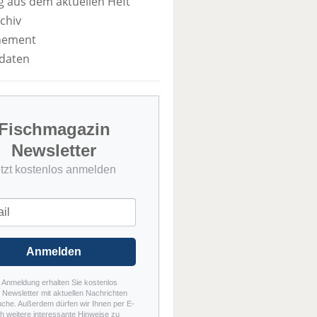
 aus dem aktuellen Heft
chiv
nement
daten
Fischmagazin
Newsletter
etzt kostenlos anmelden
Anmelden
r Anmeldung erhalten Sie kostenlos
Newsletter mit aktuellen Nachrichten
nche. Außerdem dürfen wir Ihnen per E-
h weitere interessante Hinweise zu