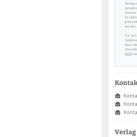
Verlags
ausgewä
unserer 
ist selb
jederzei
werden.
Für den
rapidmai
dass di
übermitt
AGB
un
Kontak
Konta
Konta
Konta
Verlag