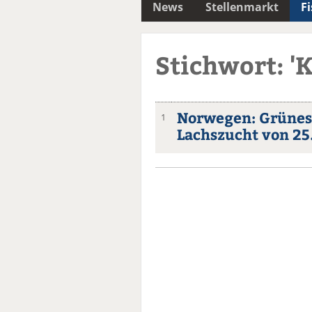
News
Stellenmarkt
F
Stichwort: '
Norwegen: Grünes 
1
Lachszucht von 2