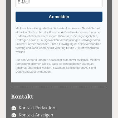
Anmelden
Mit Ihrer Anmeldung erhalten Sie kostenlos unseren Newsletter mit
aktuellen Nachrichten der Branche. Außerdem dürfen wir Ihnen per
E-Mail auch weitere interessante Hinweise zu Verlagsangeboten,
Umfragen sowie zu ausgewählten Veranstaltungen und Angeboten
unserer Partner zusenden. Diese Einwilligung ist selbstverständlich
freiwillig und kann jederzeit mit Wirkung für die Zukunft widerrufen
werden.
Für den Versand unserer Newsletter nutzen wir rapidmail. Mit Ihrer
Anmeldung stimmen Sie zu, dass die eingegebenen Daten an
rapidmail übermittelt werden. Beachten Sie bitte deren
AGB
und
Datenschutzbestimmungen
.
Kontakt
Kontakt Redaktion
Kontakt Anzeigen