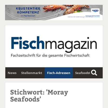
News
Stellenmarkt
Fisch-Adressen
Seafoodstar
S
u
Fischwirtschafts-Gipfel
Newsletter
c
Stichwort: 'Moray
h
Seafoods'
e