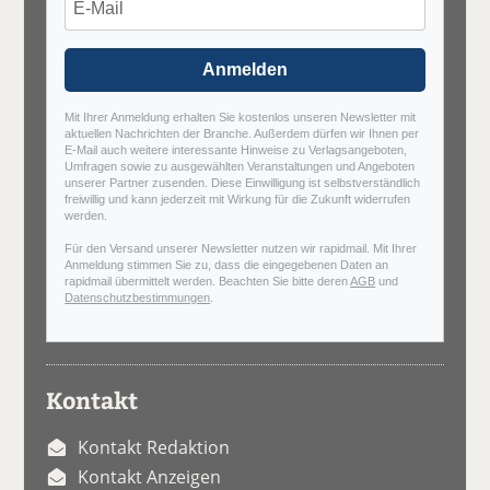
Anmelden
Mit Ihrer Anmeldung erhalten Sie kostenlos unseren Newsletter mit
aktuellen Nachrichten der Branche. Außerdem dürfen wir Ihnen per
E-Mail auch weitere interessante Hinweise zu Verlagsangeboten,
Umfragen sowie zu ausgewählten Veranstaltungen und Angeboten
unserer Partner zusenden. Diese Einwilligung ist selbstverständlich
freiwillig und kann jederzeit mit Wirkung für die Zukunft widerrufen
werden.
Für den Versand unserer Newsletter nutzen wir rapidmail. Mit Ihrer
Anmeldung stimmen Sie zu, dass die eingegebenen Daten an
rapidmail übermittelt werden. Beachten Sie bitte deren
AGB
und
Datenschutzbestimmungen
.
Kontakt
Kontakt Redaktion
Kontakt Anzeigen