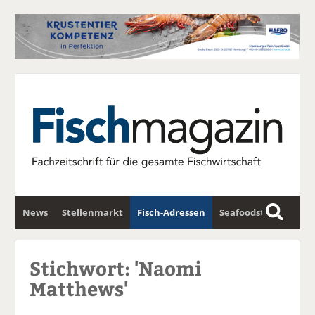
News
Stellenmarkt
Fisch-Adressen
Seafoodstar
S
u
Fischwirtschafts-Gipfel
Newsletter
c
Stichwort: 'Naomi
h
Matthews'
e