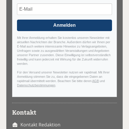
Anmelden
Mit Ihrer Anmeldung erhalten Sie kostenlos unseren Newsletter mit
aktuellen Nachrichten der Branche. Außerdem dürfen wir Ihnen per
E-Mail auch weitere interessante Hinweise zu Verlagsangeboten,
Umfragen sowie zu ausgewählten Veranstaltungen und Angeboten
unserer Partner zusenden. Diese Einwilligung ist selbstverständlich
freiwillig und kann jederzeit mit Wirkung für die Zukunft widerrufen
werden.
Für den Versand unserer Newsletter nutzen wir rapidmail. Mit Ihrer
Anmeldung stimmen Sie zu, dass die eingegebenen Daten an
rapidmail übermittelt werden. Beachten Sie bitte deren
AGB
und
Datenschutzbestimmungen
.
Kontakt
Kontakt Redaktion