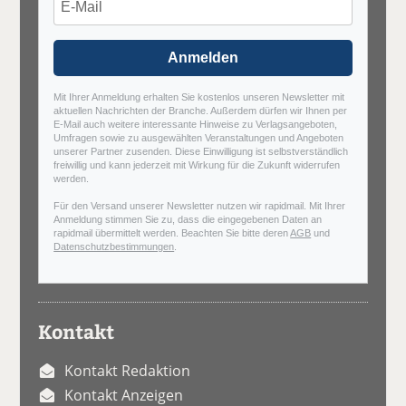
Anmelden
Mit Ihrer Anmeldung erhalten Sie kostenlos unseren Newsletter mit
aktuellen Nachrichten der Branche. Außerdem dürfen wir Ihnen per
E-Mail auch weitere interessante Hinweise zu Verlagsangeboten,
Umfragen sowie zu ausgewählten Veranstaltungen und Angeboten
unserer Partner zusenden. Diese Einwilligung ist selbstverständlich
freiwillig und kann jederzeit mit Wirkung für die Zukunft widerrufen
werden.
Für den Versand unserer Newsletter nutzen wir rapidmail. Mit Ihrer
Anmeldung stimmen Sie zu, dass die eingegebenen Daten an
rapidmail übermittelt werden. Beachten Sie bitte deren
AGB
und
Datenschutzbestimmungen
.
Kontakt
Kontakt Redaktion
Kontakt Anzeigen