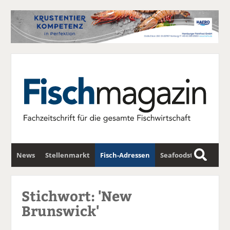
News
Stellenmarkt
Fisch-Adressen
Seafoodstar
S
u
Fischwirtschafts-Gipfel
Newsletter
c
Stichwort: 'New
h
Brunswick'
e