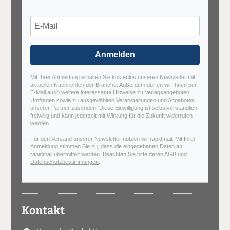
Anmelden
Mit Ihrer Anmeldung erhalten Sie kostenlos unseren Newsletter mit
aktuellen Nachrichten der Branche. Außerdem dürfen wir Ihnen per
E-Mail auch weitere interessante Hinweise zu Verlagsangeboten,
Umfragen sowie zu ausgewählten Veranstaltungen und Angeboten
unserer Partner zusenden. Diese Einwilligung ist selbstverständlich
freiwillig und kann jederzeit mit Wirkung für die Zukunft widerrufen
werden.
Für den Versand unserer Newsletter nutzen wir rapidmail. Mit Ihrer
Anmeldung stimmen Sie zu, dass die eingegebenen Daten an
rapidmail übermittelt werden. Beachten Sie bitte deren
AGB
und
Datenschutzbestimmungen
.
Kontakt