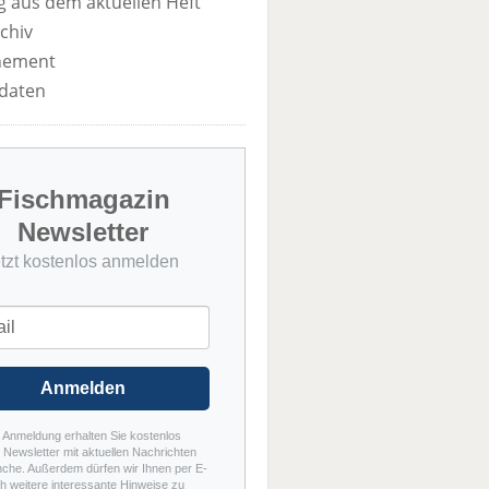
 aus dem aktuellen Heft
chiv
nement
daten
Fischmagazin
Newsletter
etzt kostenlos anmelden
Anmelden
r Anmeldung erhalten Sie kostenlos
Newsletter mit aktuellen Nachrichten
nche. Außerdem dürfen wir Ihnen per E-
h weitere interessante Hinweise zu