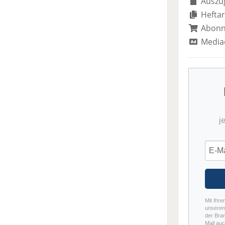
Auszug
Heftar
Abon
Media
j
Mit Ihre
unseren 
der Bra
Mail auc