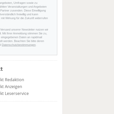
angeboten, Umfragen sowie zu
hlten Veranstaltungen und Angeboten
Partner zusenden. Diese Einwilligung
stverständlich freiwillig und kann
t mit Wirkung für die Zukunft widerrufen
 Versand unserer Newsletter nutzen wir
l. Mit Ihrer Anmeldung stimmen Sie zu,
e eingegebenen Daten an rapidmail
elt werden. Beachten Sie bitte deren
d
Datenschutzbestimmungen
.
t
kt Redaktion
kt Anzeigen
kt Leserservice