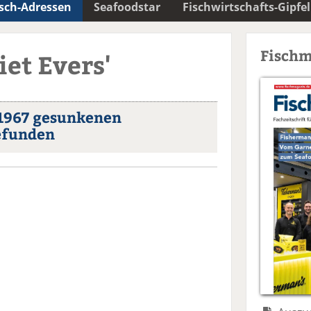
isch-Adressen
Seafoodstar
Fischwirtschafts-Gipfel
Fischm
iet Evers'
 1967 gesunkenen
efunden