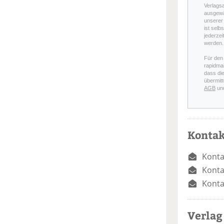
Verlags
ausgewä
unserer 
ist selb
jederzei
werden.
Für den
rapidmai
dass di
übermitt
AGB
un
Kontak
Konta
Konta
Konta
Verlag