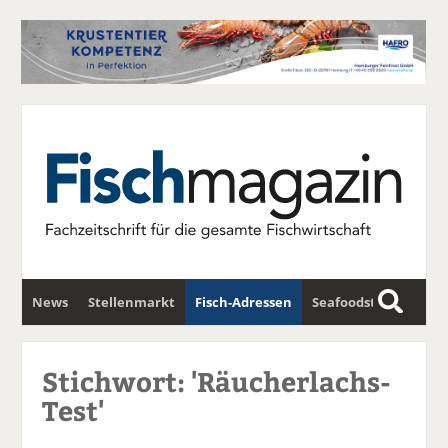
News
Stellenmarkt
Fisch-Adressen
Seafoodstar
S
u
Fischwirtschafts-Gipfel
Newsletter
c
Stichwort: 'Räucherlachs-
h
Test'
e