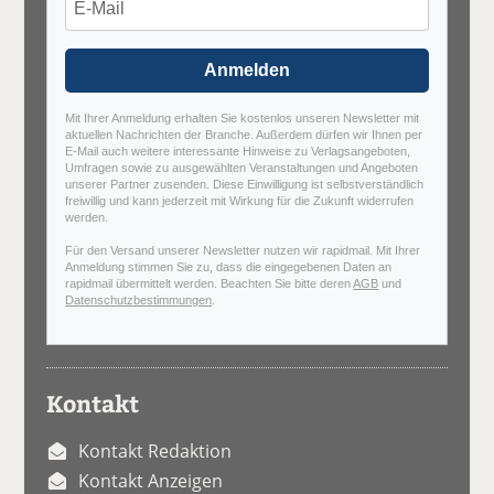
Anmelden
Mit Ihrer Anmeldung erhalten Sie kostenlos unseren Newsletter mit
aktuellen Nachrichten der Branche. Außerdem dürfen wir Ihnen per
E-Mail auch weitere interessante Hinweise zu Verlagsangeboten,
Umfragen sowie zu ausgewählten Veranstaltungen und Angeboten
unserer Partner zusenden. Diese Einwilligung ist selbstverständlich
freiwillig und kann jederzeit mit Wirkung für die Zukunft widerrufen
werden.
Für den Versand unserer Newsletter nutzen wir rapidmail. Mit Ihrer
Anmeldung stimmen Sie zu, dass die eingegebenen Daten an
rapidmail übermittelt werden. Beachten Sie bitte deren
AGB
und
Datenschutzbestimmungen
.
Kontakt
Kontakt Redaktion
Kontakt Anzeigen