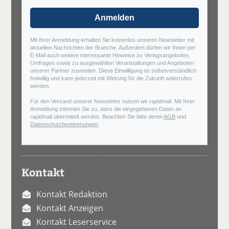
Anmelden
Mit Ihrer Anmeldung erhalten Sie kostenlos unseren Newsletter mit
aktuellen Nachrichten der Branche. Außerdem dürfen wir Ihnen per
E-Mail auch weitere interessante Hinweise zu Verlagsangeboten,
Umfragen sowie zu ausgewählten Veranstaltungen und Angeboten
unserer Partner zusenden. Diese Einwilligung ist selbstverständlich
freiwillig und kann jederzeit mit Wirkung für die Zukunft widerrufen
werden.
Für den Versand unserer Newsletter nutzen wir rapidmail. Mit Ihrer
Anmeldung stimmen Sie zu, dass die eingegebenen Daten an
rapidmail übermittelt werden. Beachten Sie bitte deren
AGB
und
Datenschutzbestimmungen
.
Kontakt
Kontakt Redaktion
Kontakt Anzeigen
Kontakt Leserservice