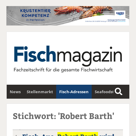
News
Stellenmarkt
Fisch-Adressen
Seafoodstar
S
u
Fischwirtschafts-Gipfel
Newsletter
c
Stichwort: 'Robert Barth'
h
e