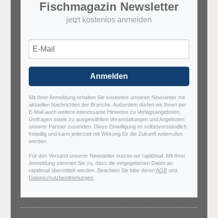
Fischmagazin Newsletter
jetzt kostenlos anmelden
Anmelden
Mit Ihrer Anmeldung erhalten Sie kostenlos unseren Newsletter mit
aktuellen Nachrichten der Branche. Außerdem dürfen wir Ihnen per
E-Mail auch weitere interessante Hinweise zu Verlagsangeboten,
Umfragen sowie zu ausgewählten Veranstaltungen und Angeboten
unserer Partner zusenden. Diese Einwilligung ist selbstverständlich
freiwillig und kann jederzeit mit Wirkung für die Zukunft widerrufen
werden.
Für den Versand unserer Newsletter nutzen wir rapidmail. Mit Ihrer
Anmeldung stimmen Sie zu, dass die eingegebenen Daten an
rapidmail übermittelt werden. Beachten Sie bitte deren
AGB
und
Datenschutzbestimmungen
.