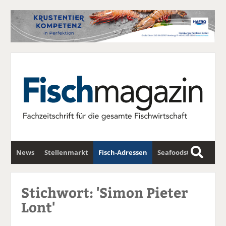
News
Stellenmarkt
Fisch-Adressen
Seafoodstar
S
u
Fischwirtschafts-Gipfel
Newsletter
c
Stichwort: 'Simon Pieter
h
Lont'
e