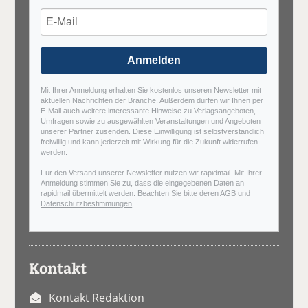
Anmelden
Mit Ihrer Anmeldung erhalten Sie kostenlos unseren Newsletter mit
aktuellen Nachrichten der Branche. Außerdem dürfen wir Ihnen per
E-Mail auch weitere interessante Hinweise zu Verlagsangeboten,
Umfragen sowie zu ausgewählten Veranstaltungen und Angeboten
unserer Partner zusenden. Diese Einwilligung ist selbstverständlich
freiwillig und kann jederzeit mit Wirkung für die Zukunft widerrufen
werden.
Für den Versand unserer Newsletter nutzen wir rapidmail. Mit Ihrer
Anmeldung stimmen Sie zu, dass die eingegebenen Daten an
rapidmail übermittelt werden. Beachten Sie bitte deren
AGB
und
Datenschutzbestimmungen
.
Kontakt
Kontakt Redaktion