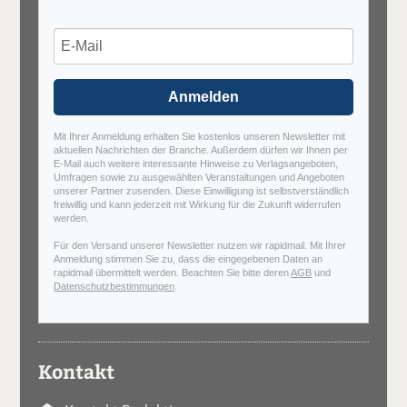
Anmelden
Mit Ihrer Anmeldung erhalten Sie kostenlos unseren Newsletter mit
aktuellen Nachrichten der Branche. Außerdem dürfen wir Ihnen per
E-Mail auch weitere interessante Hinweise zu Verlagsangeboten,
Umfragen sowie zu ausgewählten Veranstaltungen und Angeboten
unserer Partner zusenden. Diese Einwilligung ist selbstverständlich
freiwillig und kann jederzeit mit Wirkung für die Zukunft widerrufen
werden.
Für den Versand unserer Newsletter nutzen wir rapidmail. Mit Ihrer
Anmeldung stimmen Sie zu, dass die eingegebenen Daten an
rapidmail übermittelt werden. Beachten Sie bitte deren
AGB
und
Datenschutzbestimmungen
.
Kontakt