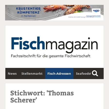
News
Stellenmarkt
Fisch-Adressen
Seafoodstar
S
u
Fischwirtschafts-Gipfel
Newsletter
c
Stichwort: 'Thomas
h
Scherer'
e