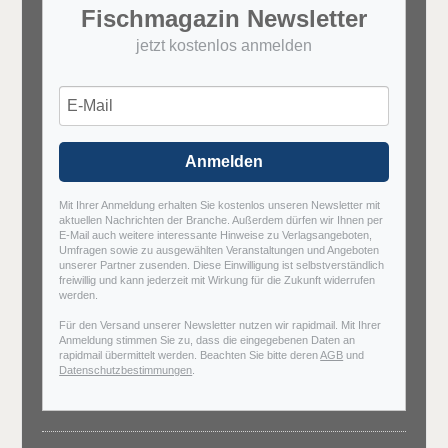
Fischmagazin Newsletter
jetzt kostenlos anmelden
Anmelden
Mit Ihrer Anmeldung erhalten Sie kostenlos unseren Newsletter mit
aktuellen Nachrichten der Branche. Außerdem dürfen wir Ihnen per
E-Mail auch weitere interessante Hinweise zu Verlagsangeboten,
Umfragen sowie zu ausgewählten Veranstaltungen und Angeboten
unserer Partner zusenden. Diese Einwilligung ist selbstverständlich
freiwillig und kann jederzeit mit Wirkung für die Zukunft widerrufen
werden.
Für den Versand unserer Newsletter nutzen wir rapidmail. Mit Ihrer
Anmeldung stimmen Sie zu, dass die eingegebenen Daten an
rapidmail übermittelt werden. Beachten Sie bitte deren
AGB
und
Datenschutzbestimmungen
.