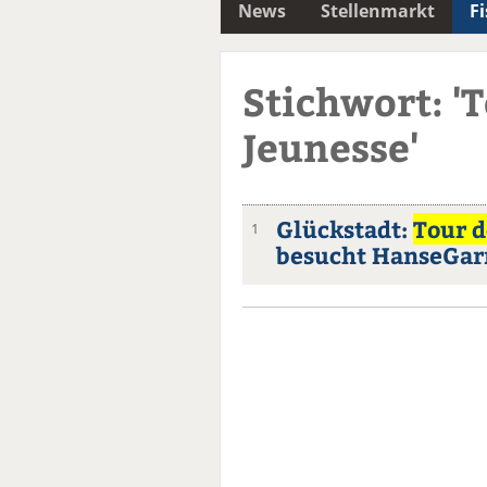
News
Stellenmarkt
F
Stichwort: '
Jeunesse'
Glückstadt:
Tour 
1
besucht HanseGar