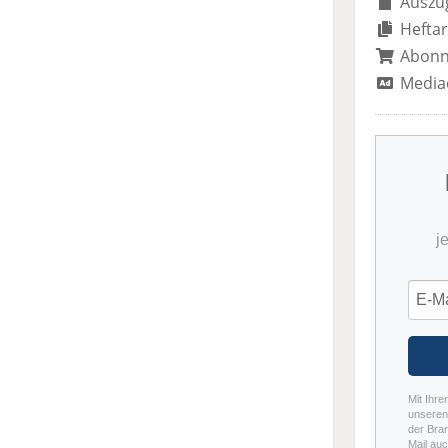
Auszug
Heftar
Abon
Media
j
Mit Ihre
unseren 
der Bra
Mail auc