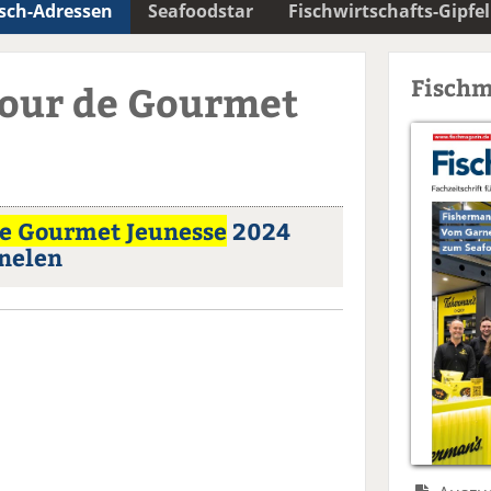
isch-Adressen
Seafoodstar
Fischwirtschafts-Gipfel
Fischm
Tour de Gourmet
de Gourmet Jeunesse
2024
nelen