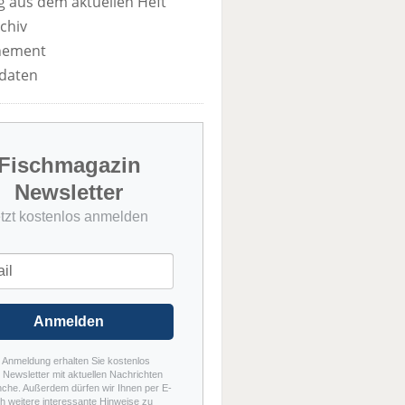
 aus dem aktuellen Heft
chiv
nement
daten
Fischmagazin
Newsletter
etzt kostenlos anmelden
Anmelden
r Anmeldung erhalten Sie kostenlos
Newsletter mit aktuellen Nachrichten
nche. Außerdem dürfen wir Ihnen per E-
h weitere interessante Hinweise zu