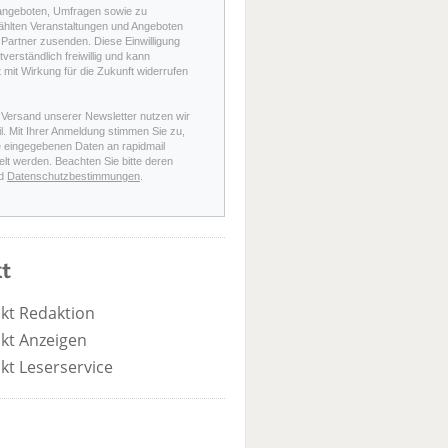
angeboten, Umfragen sowie zu
hlten Veranstaltungen und Angeboten
Partner zusenden. Diese Einwilligung
stverständlich freiwillig und kann
t mit Wirkung für die Zukunft widerrufen
 Versand unserer Newsletter nutzen wir
l. Mit Ihrer Anmeldung stimmen Sie zu,
e eingegebenen Daten an rapidmail
elt werden. Beachten Sie bitte deren
d
Datenschutzbestimmungen
.
t
kt Redaktion
kt Anzeigen
kt Leserservice