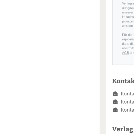
Verlags
ausgewä
unserer 
ist selb
jederzei
werden.
Für den
rapidmai
dass di
übermitt
AGB
un
Kontak
Konta
Konta
Konta
Verlag