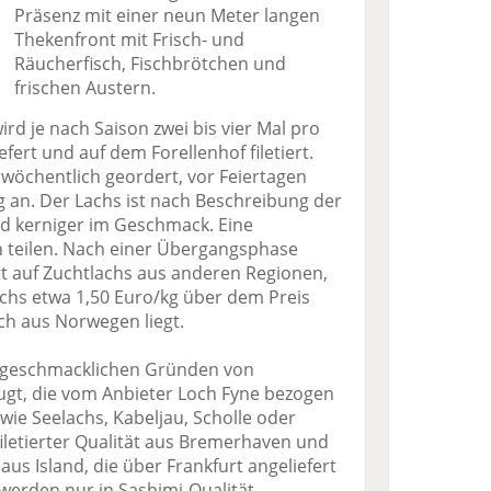
Präsenz mit einer neun Meter langen
Thekenfront mit Frisch- und
Räucherfisch, Fischbrötchen und
frischen Austern.
rd je nach Saison zwei bis vier Mal pro
fert und auf dem Forellenhof filetiert.
 wöchentlich geordert, vor Feiertagen
kg an. Der Lachs ist nach Beschreibung der
nd kerniger im Geschmack. Eine
n teilen. Nach einer Übergangsphase
t auf Zuchtlachs aus anderen Regionen,
chs etwa 1,50 Euro/kg über dem Preis
ch aus Norwegen liegt.
s geschmacklichen Gründen von
gt, die vom Anbieter Loch Fyne bezogen
s wie Seelachs, Kabeljau, Scholle oder
iletierter Qualität aus Bremerhaven und
us Island, die über Frankfurt angeliefert
werden nur in Sashimi-Qualität