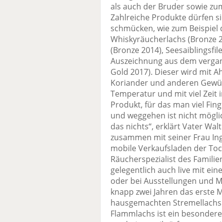
als auch der Bruder sowie zum
Zahlreiche Produkte dürfen s
schmücken, wie zum Beispiel 
Whiskyräucherlachs (Bronze 20
(Bronze 2014), Seesaiblingsfile
Auszeichnung aus dem vergan
Gold 2017). Dieser wird mit A
Koriander und anderen Gewür
Temperatur und mit viel Zeit 
Produkt, für das man viel Fi
und weggehen ist nicht mögli
das nichts“, erklärt Vater Wal
zusammen mit seiner Frau Ing
mobile Verkaufsladen der Toch
Räucherspezialist des Famil
gelegentlich auch live mit e
oder bei Ausstellungen und M
knapp zwei Jahren das erste 
hausgemachten Stremellachs 
Flammlachs ist ein besondere