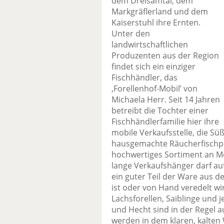
dem Dreisamtal, dem
Markgräflerland und dem
Kaiserstuhl ihre Ernten.
Unter den
landwirtschaftlichen
Produzenten aus der Region
findet sich ein einziger
Fischhändler, das
‚Forellenhof-Mobil’ von
Michaela Herr. Seit 14 Jahren
betreibt die Tochter einer
Fischhändlerfamilie hier ihre
mobile Verkaufsstelle, die Sü
hausgemachte Räucherfischp
hochwertiges Sortiment an Me
lange Verkaufshänger darf au
ein guter Teil der Ware aus 
ist oder von Hand veredelt wi
Lachsforellen, Saiblinge und j
und Hecht sind in der Regel a
werden in dem klaren, kalten