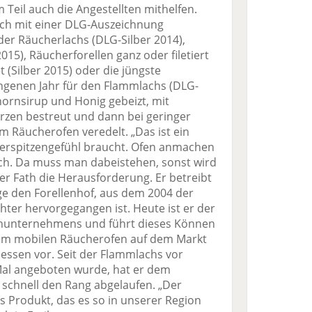
 Teil auch die Angestellten mithelfen.
ich mit einer DLG-Auszeichnung
der Räucherlachs (DLG-Silber 2014),
15), Räucherforellen ganz oder filetiert
t (Silber 2015) oder die jüngste
genen Jahr für den Flammlachs (DLG-
hornsirup und Honig gebeizt, mit
zen bestreut und dann bei geringer
im Räucherofen veredelt. „Das ist ein
ngerspitzengefühl braucht. Ofen anmachen
ch. Da muss man dabeistehen, sonst wird
ter Fath die Herausforderung. Er betreibt
e den Forellenhof, aus dem 2004 der
ter hervorgegangen ist. Heute ist er der
ienunternehmens und führt dieses Können
inem mobilen Räucherofen auf dem Markt
essen vor. Seit der Flammlachs vor
Mal angeboten wurde, hat er dem
schnell den Rang abgelaufen. „Der
s Produkt, das es so in unserer Region