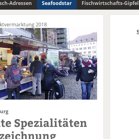
isch-Adressen
Seafoodstar
Fischwirtschafts-Gipfel
rektvermarktung 2018
burg
e Spezialitäten
zeichnung