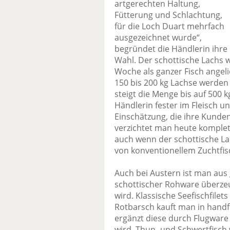
artgerechten Haltung,
Fütterung und Schlachtung,
für die Loch Duart mehrfach
ausgezeichnet wurde“,
begründet die Händlerin ihre
Wahl. Der schottische Lachs wi
Woche als ganzer Fisch angelie
150 bis 200 kg Lachse werden
steigt die Menge bis auf 500 
Händlerin fester im Fleisch u
Einschätzung, die ihre Kunde
verzichtet man heute komplet
auch wenn der schottische La
von konventionellem Zuchtfis
Auch bei Austern ist man au
schottischer Rohware überzeu
wird. Klassische Seefischfilet
Rotbarsch kauft man in handf
ergänzt diese durch Flugware a
wird. Thun- und Schwertfisch 