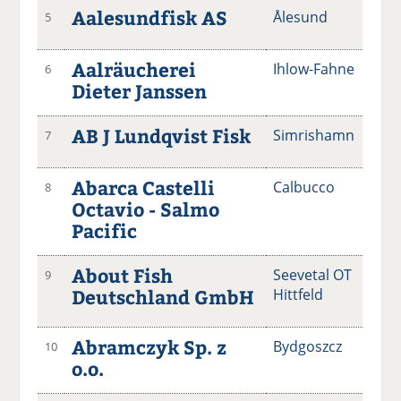
Aalesundfisk AS
Ålesund
5
Aalräucherei
Ihlow-Fahne
6
Dieter Janssen
AB J Lundqvist Fisk
Simrishamn
7
Abarca Castelli
Calbucco
8
Octavio - Salmo
Pacific
About Fish
Seevetal OT
9
Deutschland GmbH
Hittfeld
Abramczyk Sp. z
Bydgoszcz
10
o.o.