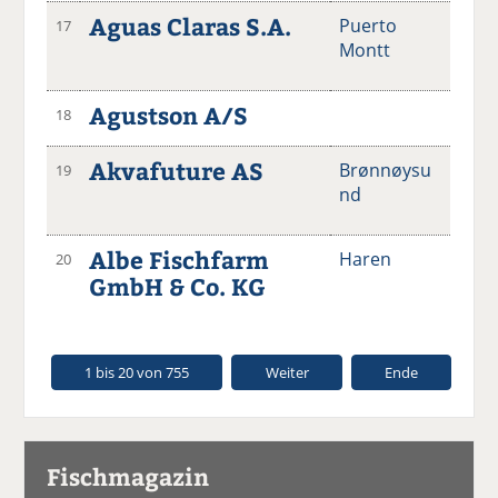
Aguas Claras S.A.
Puerto
17
Montt
Agustson A/S
18
Akvafuture AS
Brønnøysu
19
nd
Albe Fischfarm
Haren
20
GmbH & Co. KG
1 bis 20 von 755
Weiter
Ende
Fischmagazin