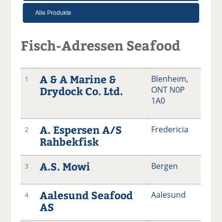
Fisch-Adressen Seafood
A & A Marine &
Blenheim,
1
Drydock Co. Ltd.
ONT N0P
1A0
A. Espersen A/S
Fredericia
2
Rahbekfisk
A.S. Mowi
Bergen
3
Aalesund Seafood
Aalesund
4
AS