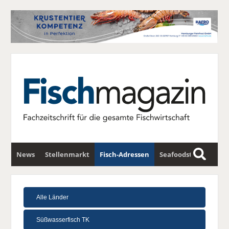
News
Stellenmarkt
Fisch-Adressen
Seafoodstar
S
u
Fischwirtschafts-Gipfel
Newsletter
c
h
e