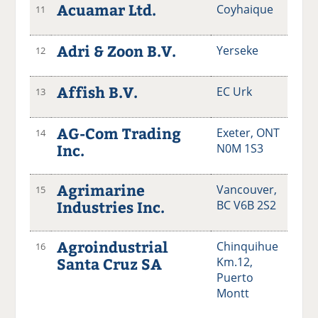
Acuamar Ltd.
Coyhaique
11
Adri & Zoon B.V.
Yerseke
12
Affish B.V.
EC Urk
13
AG-Com Trading
Exeter, ONT
14
Inc.
N0M 1S3
Agrimarine
Vancouver,
15
Industries Inc.
BC V6B 2S2
Agroindustrial
Chinquihue
16
Santa Cruz SA
Km.12,
Puerto
Montt