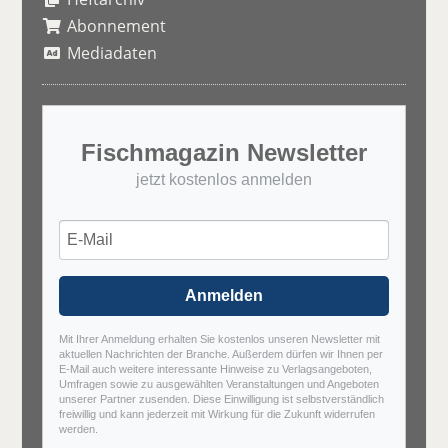
Abonnement
Mediadaten
Fischmagazin Newsletter
jetzt kostenlos anmelden
Anmelden
Mit Ihrer Anmeldung erhalten Sie kostenlos unseren Newsletter mit
aktuellen Nachrichten der Branche. Außerdem dürfen wir Ihnen per
E-Mail auch weitere interessante Hinweise zu Verlagsangeboten,
Umfragen sowie zu ausgewählten Veranstaltungen und Angeboten
unserer Partner zusenden. Diese Einwilligung ist selbstverständlich
freiwillig und kann jederzeit mit Wirkung für die Zukunft widerrufen
werden.