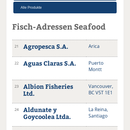
Fisch-Adressen Seafood
Agropesca S.A.
Arica
21
Aguas Claras S.A.
Puerto
22
Montt
Albion Fisheries
Vancouver,
23
Ltd.
BC V5T 1E1
Aldunate y
La Reina,
24
Goycoolea Ltda.
Santiago