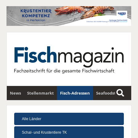
News
Stellenmarkt
Fisch-Adressen
Seafoodstar
S
u
Fischwirtschafts-Gipfel
Newsletter
c
h
e