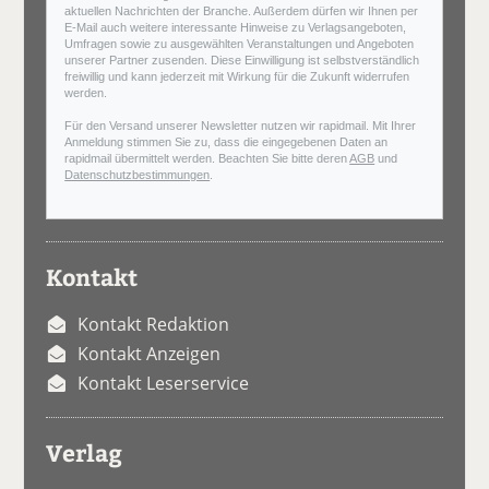
aktuellen Nachrichten der Branche. Außerdem dürfen wir Ihnen per
E-Mail auch weitere interessante Hinweise zu Verlagsangeboten,
Umfragen sowie zu ausgewählten Veranstaltungen und Angeboten
unserer Partner zusenden. Diese Einwilligung ist selbstverständlich
freiwillig und kann jederzeit mit Wirkung für die Zukunft widerrufen
werden.
Für den Versand unserer Newsletter nutzen wir rapidmail. Mit Ihrer
Anmeldung stimmen Sie zu, dass die eingegebenen Daten an
rapidmail übermittelt werden. Beachten Sie bitte deren
AGB
und
Datenschutzbestimmungen
.
Kontakt
Kontakt Redaktion
Kontakt Anzeigen
Kontakt Leserservice
Verlag