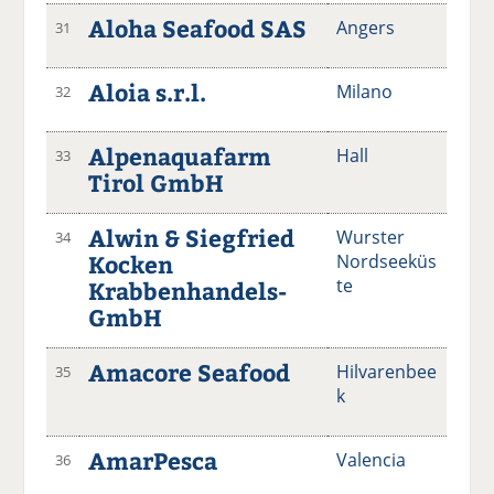
Aloha Seafood SAS
Angers
31
Aloia s.r.l.
Milano
32
Alpenaquafarm
Hall
33
Tirol GmbH
Alwin & Siegfried
Wurster
34
Kocken
Nordseeküs
te
Krabbenhandels-
GmbH
Amacore Seafood
Hilvarenbee
35
k
AmarPesca
Valencia
36