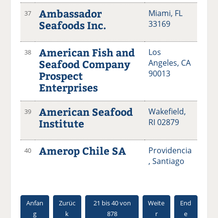
Ambassador
Miami, FL
37
Seafoods Inc.
33169
American Fish and
Los
38
Seafood Company
Angeles, CA
90013
Prospect
Enterprises
American Seafood
Wakefield,
39
Institute
RI 02879
Amerop Chile SA
Providencia
40
, Santiago
Anfan
Zurüc
21 bis 40 von
Weite
End
g
k
878
r
e