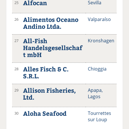
Alfocan
Sevilla
25
Alimentos Oceano
Valparaíso
26
Andino Ltda.
All-Fish
Kronshagen
27
Handelsgesellschaf
t mbH
Alles Fisch & C.
Chioggia
28
S.R.L.
Allison Fisheries,
Apapa,
29
Ltd.
Lagos
Aloha Seafood
Tourrettes
30
sur Loup