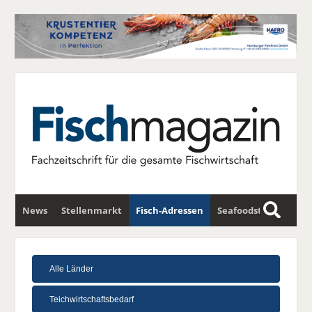
News
Stellenmarkt
Fisch-Adressen
Seafoodstar
S
u
Fischwirtschafts-Gipfel
Newsletter
c
h
e