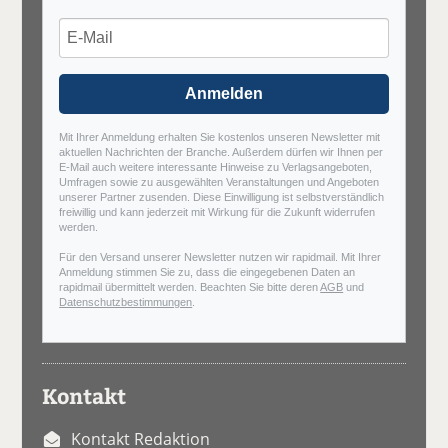
Anmelden
Mit Ihrer Anmeldung erhalten Sie kostenlos unseren Newsletter mit
aktuellen Nachrichten der Branche. Außerdem dürfen wir Ihnen per
E-Mail auch weitere interessante Hinweise zu Verlagsangeboten,
Umfragen sowie zu ausgewählten Veranstaltungen und Angeboten
unserer Partner zusenden. Diese Einwilligung ist selbstverständlich
freiwillig und kann jederzeit mit Wirkung für die Zukunft widerrufen
werden.
Für den Versand unserer Newsletter nutzen wir rapidmail. Mit Ihrer
Anmeldung stimmen Sie zu, dass die eingegebenen Daten an
rapidmail übermittelt werden. Beachten Sie bitte deren
AGB
und
Datenschutzbestimmungen
.
Kontakt
Kontakt Redaktion