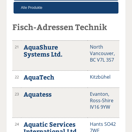
Fisch-Adressen Technik
AquaShure
North
21
Systems Ltd.
Vancouver,
BC V7L 3S7
AquaTech
Kitzbühel
22
Aquatess
Evanton,
23
Ross-Shire
IV16 9YW
Aquatic Services
Hants SO42
24
International Ltd.
7WF