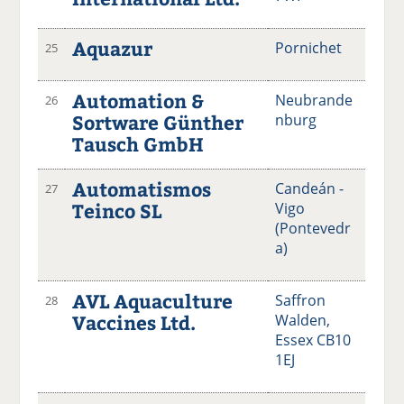
Aquazur
Pornichet
25
Automation &
Neubrande
26
Sortware Günther
nburg
Tausch GmbH
Automatismos
Candeán -
27
Teinco SL
Vigo
(Pontevedr
a)
AVL Aquaculture
Saffron
28
Vaccines Ltd.
Walden,
Essex CB10
1EJ