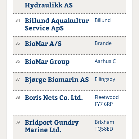
Hydraulikk AS
Billund Aquakultur
Billund
34
Service ApS
BioMar A/S
Brande
35
BioMar Group
Aarhus C
36
Bjørge Biomarin AS
Ellingsøy
37
Boris Nets Co. Ltd.
Fleetwood
38
FY7 6RP
Bridport Gundry
Brixham
39
Marine Ltd.
TQ58ED