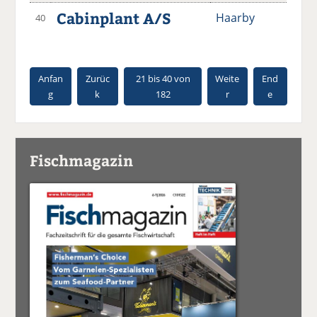
Cabinplant A/S
Haarby
40
Anfan
Zurüc
21 bis 40 von
Weite
End
g
k
182
r
e
Fischmagazin