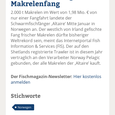
Makrelenfang
el
el
el
el
el
a
t
a
p
D
2.000 t Makrelen im Wert von 1,98 Mio. € von
uf
wi
uf
er
ru
nur einer Fangfahrt landete der
F
tt
Li
E
ck
Schwarmfischfänger ‚Altaire’ Mitte Januar in
ac
er
n
m
e
Norwegen an. Der westlich von Irland gefischte
e
n
k
ai
n
Fang frischer Makrelen dürfte bisheriger
b
e
l
Weltrekord sein, meint das Internetportal Fish
o
di
v
Information & Services (FIS). Der auf den
o
n
er
Shetlands registrierte Trawler ist in diesem Jahr
k
te
se
vertraglich an den Verarbeiter Norway Pelagic
te
il
n
gebunden, der alle Makrelen der ‚Altaire’ kauft.
il
e
d
e
n
e
n
n
Der Fischmagazin-Newsletter:
Hier kostenlos
anmelden
Stichworte
Norwegen