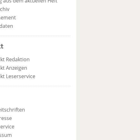
 aus dem aktuellen Heft
chiv
nement
daten
t
kt Redaktion
kt Anzeigen
kt Leserservice
itschriften
resse
ervice
ssum