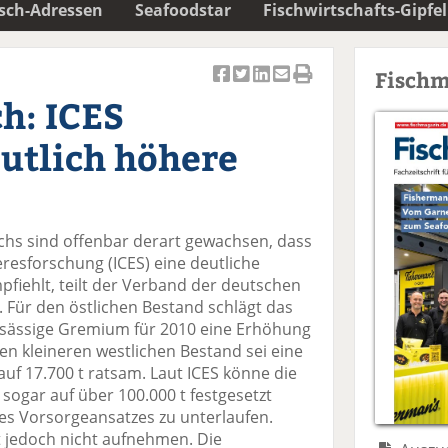
isch-Adressen
Seafoodstar
Fischwirtschafts-Gipfel
Fischm
Ar
Ar
Ar
Ar
Ar
h: ICES
ti
ti
ti
ti
ti
k
k
k
k
k
utlich höhere
el
el
el
el
el
a
t
a
p
D
uf
wi
uf
er
ru
F
tt
Li
E
ck
hs sind offenbar derart gewachsen, dass
ac
er
n
m
e
eresforschung (ICES) eine deutliche
e
n
k
ai
n
iehlt, teilt der Verband der deutschen
b
e
l
. Für den östlichen Bestand schlägt das
o
di
v
sässige Gremium für 2010 eine Erhöhung
o
n
er
den kleineren westlichen Bestand sei eine
k
te
se
uf 17.700 t ratsam. Laut ICES könne die
te
il
n
 sogar auf über 100.000 t festgesetzt
il
e
d
s Vorsorgeansatzes zu unterlaufen.
e
n
e
 jedoch nicht aufnehmen. Die
n
n