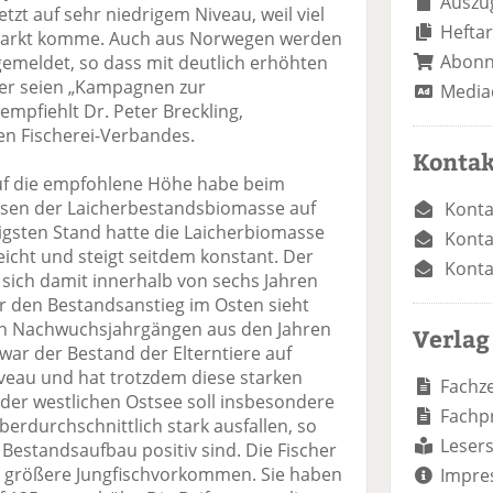
Auszug
etzt auf sehr niedrigem Niveau, weil viel
Heftar
 Markt komme. Auch aus Norwegen werden
Abon
emeldet, so dass mit deutlich erhöhten
her seien „Kampagnen zur
Media
mpfiehlt Dr. Peter Breckling,
en Fischerei-Verbandes.
Kontak
uf die empfohlene Höhe habe beim
hsen der Laicherbestandsbiomasse auf
Konta
rigsten Stand hatte die Laicherbiomasse
Konta
eicht und steigt seitdem konstant. Der
Konta
 sich damit innerhalb von sechs Jahren
ür den Bestandsanstieg im Osten sieht
ken Nachwuchsjahrgängen aus den Jahren
Verlag
 war der Bestand der Elterntiere auf
iveau und hat trotzdem diese starken
Fachze
 der westlichen Ostsee soll insbesondere
Fachp
berdurchschnittlich stark ausfallen, so
Lesers
 Bestandsaufbau positiv sind. Die Fischer
n größere Jungfischvorkommen. Sie haben
Impre