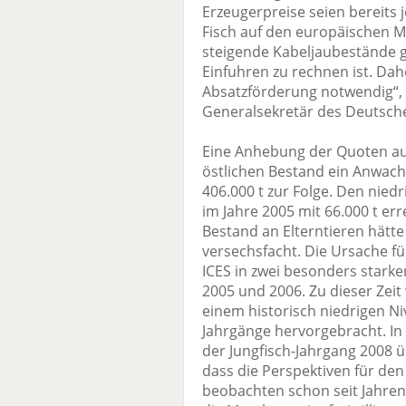
Erzeugerpreise seien bereits j
Fisch auf den europäischen
steigende Kabeljaubestände g
Einfuhren zu rechnen ist. Da
Absatzförderung notwendig“, e
Generalsekretär des Deutsch
Eine Anhebung der Quoten a
östlichen Bestand ein Anwac
406.000 t zur Folge. Den nied
im Jahre 2005 mit 66.000 t err
Bestand an Elterntieren hätte
versechsfacht. Die Ursache f
ICES in zwei besonders star
2005 und 2006. Zu dieser Zeit
einem historisch niedrigen N
Jahrgänge hervorgebracht. In
der Jungfisch-Jahrgang 2008 ü
dass die Perspektiven für den
beobachten schon seit Jahre