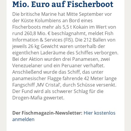
Mio. Euro auf Fischerboot
el
el
el
el
el
a
t
a
p
D
Die britische Marine hat Mitte September vor
uf
wi
uf
er
ru
der Küste Kolumbiens an Bord eines
F
tt
Li
E
ck
Fischerboots mehr als 5,5 t Kokain im Wert von
ac
er
n
m
e
rund 260,8 Mio. € beschlagnahmt, meldet Fish
e
n
k
ai
n
Information & Services (FIS). Die 212 Ballen von
b
e
l
jeweils 26 kg Gewicht waren unterhalb der
o
di
v
eigentlichen Laderäume des Schiffes verborgen.
o
n
er
Bei der Aktion wurden drei Panamesen, zwei
k
te
se
Venezuelaner und ein Peruaner verhaftet.
te
il
n
Anschließend wurde das Schiff, das unter
il
e
d
panamesischer Flagge fahrende 42 Meter lange
e
n
e
Fangschiff ‚MV Cristal’, durch Schüsse versenkt.
n
n
Der Fund wird als schwerer Schlag für die
Drogen-Mafia gewertet.
Der Fischmagazin-Newsletter:
Hier kostenlos
anmelden