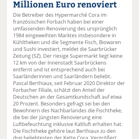
Millionen Euro renoviert
el
el
el
el
el
a
t
a
p
D
Die Betreiber des Hypermarché Cora im
uf
wi
uf
er
ru
französischen Forbach haben bei einer
F
tt
Li
E
ck
umfassenden Renovierung des ursprünglich
ac
er
n
m
e
1984 eingeweihten Marktes insbesondere in
e
n
k
ai
n
Kühltheken und die Segmente Fisch, Biowaren
b
e
l
und Sushi investiert, meldet die Saarbrücker
o
di
v
Zeitung (SZ). Der riesige Supermarkt liegt keine
o
n
er
12 km von der Innenstadt Saarbrückens
k
te
se
entfernt und ist entsprechend auch bei
te
il
n
Saarländerinnen und Saarländern beliebt.
il
e
d
Pascal Berthiaux, seit Februar 2020 Direktor der
e
n
e
Forbacher Filiale, schätzt den Anteil der
n
n
Deutschen an der Gesamtkundschaft auf etwa
20 Prozent. Besonders gefragt sei bei den
Bewohnern des Nachbarlandes die Fischtheke,
die bei der jüngsten Renovierung eine
Luftbefeuchtung inklusive Kaltluft erhalten hat.
Die Fischtheke gehöre laut Berthiaux zu den
drei beliebtesten der Kette Cora. Vergrößert