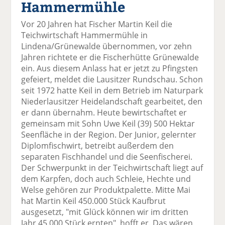
Hammermühle
el
el
el
el
el
a
t
a
p
D
Vor 20 Jahren hat Fischer Martin Keil die
uf
wi
uf
er
ru
Teichwirtschaft Hammermühle in
F
tt
Li
E
ck
Lindena/Grünewalde übernommen, vor zehn
ac
er
n
m
e
Jahren richtete er die Fischerhütte Grünewalde
e
n
k
ai
n
ein. Aus diesem Anlass hat er jetzt zu Pfingsten
b
e
l
gefeiert, meldet die Lausitzer Rundschau. Schon
o
di
v
seit 1972 hatte Keil in dem Betrieb im Naturpark
o
n
er
Niederlausitzer Heidelandschaft gearbeitet, den
k
te
se
er dann übernahm. Heute bewirtschaftet er
te
il
n
gemeinsam mit Sohn Uwe Keil (39) 500 Hektar
il
e
d
Seenfläche in der Region. Der Junior, gelernter
e
n
e
Diplomfischwirt, betreibt außerdem den
n
n
separaten Fischhandel und die Seenfischerei.
Der Schwerpunkt in der Teichwirtschaft liegt auf
dem Karpfen, doch auch Schleie, Hechte und
Welse gehören zur Produktpalette. Mitte Mai
hat Martin Keil 450.000 Stück Kaufbrut
ausgesetzt, "mit Glück können wir im dritten
Jahr 45.000 Stück ernten", hofft er. Das wären