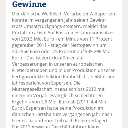
Gewinne
el
el
el
el
el
a
t
a
p
D
Der dänische Weißfisch-Verarbeiter A. Espersen
uf
wi
uf
er
ru
konnte im vergangenen Jahr seinen Gewinn
F
tt
Li
E
ck
trotz Umsatzrückgangs steigern, meldet das
ac
er
n
m
e
Portal IntraFish. Auf Basis eines Jahresumsatzes
e
n
k
ai
n
von 260,3 Mio. Euro - ein Minus von 11 Prozent
b
e
l
gegenüber 2011 - stieg der Nettogewinn um
o
di
v
402.556 Euro oder 75 Prozent auf 939.298 Mio.
o
n
er
Euro. "Das ist zurückzuführen auf
k
te
se
Verbesserungen in unseren europäischen
te
il
n
Filetierbetrieben und in der Produktion unserer
il
e
d
Fertigprodukte-Sektion Rahbekfish", heißt es im
e
n
e
Jahresbericht von Espersen. Die
n
n
Muttergesellschaft Insepa schloss 2012 mit
einem im Vorjahresvergleich schlechteren
Ergebnis von 2,8 Mio. Euro ab (2011: 4,4 Mio
Euro). Espersen hatte seine Produktion im
dänischen Hirtshals im vergangenen Jahr nach
Fredericia und zum Teil nach Polen verlagert.
Für 2013 erwartet Geschäftsführer Klaus