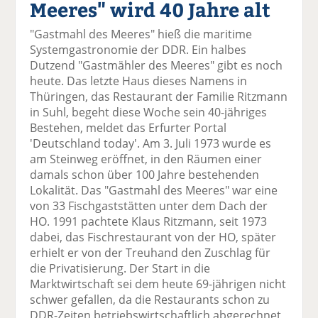
Meeres" wird 40 Jahre alt
el
el
el
el
el
a
t
a
p
D
"Gastmahl des Meeres" hieß die maritime
uf
wi
uf
er
ru
Systemgastronomie der DDR. Ein halbes
F
tt
Li
E
ck
Dutzend "Gastmähler des Meeres" gibt es noch
ac
er
n
m
e
heute. Das letzte Haus dieses Namens in
e
n
k
ai
n
Thüringen, das Restaurant der Familie Ritzmann
b
e
l
in Suhl, begeht diese Woche sein 40-jähriges
o
di
v
Bestehen, meldet das Erfurter Portal
o
n
er
'Deutschland today'. Am 3. Juli 1973 wurde es
k
te
se
am Steinweg eröffnet, in den Räumen einer
te
il
n
damals schon über 100 Jahre bestehenden
il
e
d
Lokalität. Das "Gastmahl des Meeres" war eine
e
n
e
von 33 Fischgaststätten unter dem Dach der
n
n
HO. 1991 pachtete Klaus Ritzmann, seit 1973
dabei, das Fischrestaurant von der HO, später
erhielt er von der Treuhand den Zuschlag für
die Privatisierung. Der Start in die
Marktwirtschaft sei dem heute 69-jährigen nicht
schwer gefallen, da die Restaurants schon zu
DDR-Zeiten betriebswirtschaftlich abgerechnet