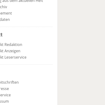
 aus dem aktuellen Heft
chiv
nement
daten
t
kt Redaktion
kt Anzeigen
kt Leserservice
itschriften
resse
ervice
ssum