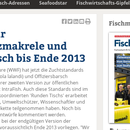
isch-Adressen
Seafoodstar
Fischwirtschafts-Gipfel
Fischm
Ar
Ar
Ar
Ar
Ar
ür
ti
ti
ti
ti
ti
k
k
k
k
k
zmakrele und
el
el
el
el
el
a
t
a
p
D
sch bis Ende 2013
uf
wi
uf
er
ru
F
tt
Li
E
ck
re (WWF) hat jetzt die Zuchtstandards
ac
er
n
m
e
la lalandi) und Offiziersbarsch
e
n
k
ai
n
er zweiten Version zur öffentlichen
b
e
l
t IntraFish. Auch diese Standards sind im
o
di
v
ordinierten 'Runden Tischs' erarbeitet
o
n
er
 Umweltschützer, Wissenschaftler und
k
te
se
erkette teilgenommen haben. Noch bis
te
il
n
Entwürfe kommentiert werden.
il
e
d
bei der endgültigen Version der
e
n
e
 voraussichtlich Ende 2013 vorliegen. "Wir
n
n