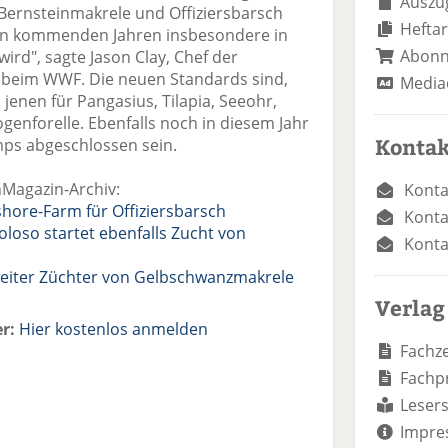
Auszug
 Bernsteinmakrele und Offiziersbarsch
Heftar
 den kommenden Jahren insbesondere in
Abon
rd", sagte Jason Clay, Chef der
 beim WWF. Die neuen Standards sind,
Media
h jenen für Pangasius, Tilapia, Seeohr,
enforelle. Ebenfalls noch in diesem Jahr
Kontak
mps abgeschlossen sein.
hMagazin-Archiv:
Konta
shore-Farm für Offiziersbarsch
Konta
oloso startet ebenfalls Zucht von
Konta
zweiter Züchter von Gelbschwanzmakrele
Verlag
r:
Hier kostenlos anmelden
Fachze
Fachp
Lesers
Impre