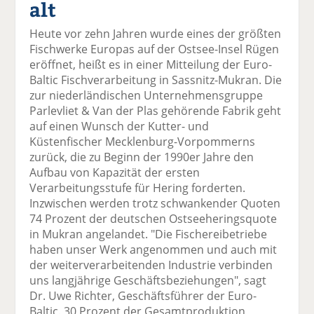
alt
el
el
el
el
el
a
t
a
p
D
Heute vor zehn Jahren wurde eines der größten
uf
wi
uf
er
ru
Fischwerke Europas auf der Ostsee-Insel Rügen
F
tt
Li
E
ck
eröffnet, heißt es in einer Mitteilung der Euro-
ac
er
n
m
e
Baltic Fischverarbeitung in Sassnitz-Mukran. Die
e
n
k
ai
n
zur niederländischen Unternehmensgruppe
b
e
l
Parlevliet & Van der Plas gehörende Fabrik geht
o
di
v
auf einen Wunsch der Kutter- und
o
n
er
Küstenfischer Mecklenburg-Vorpommerns
k
te
se
zurück, die zu Beginn der 1990er Jahre den
te
il
n
Aufbau von Kapazität der ersten
il
e
d
Verarbeitungsstufe für Hering forderten.
e
n
e
Inzwischen werden trotz schwankender Quoten
n
n
74 Prozent der deutschen Ostseeheringsquote
in Mukran angelandet. "Die Fischereibetriebe
haben unser Werk angenommen und auch mit
der weiterverarbeitenden Industrie verbinden
uns langjährige Geschäftsbeziehungen", sagt
Dr. Uwe Richter, Geschäftsführer der Euro-
Baltic. 30 Prozent der Gesamtproduktion