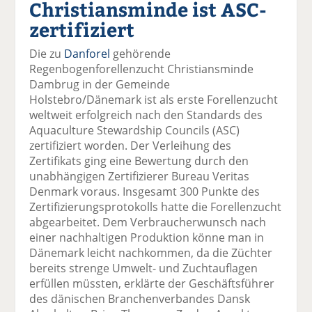
Christiansminde ist ASC-
el
el
el
el
el
a
t
a
p
D
zertifiziert
uf
wi
uf
er
ru
F
tt
Li
E
ck
Die zu
Danforel
gehörende
ac
er
n
m
e
Regenbogenforellenzucht Christiansminde
e
n
k
ai
n
Dambrug in der Gemeinde
b
e
l
Holstebro/Dänemark ist als erste Forellenzucht
o
di
v
weltweit erfolgreich nach den Standards des
o
n
er
Aquaculture Stewardship Councils (ASC)
k
te
se
zertifiziert worden. Der Verleihung des
te
il
n
Zertifikats ging eine Bewertung durch den
il
e
d
unabhängigen Zertifizierer Bureau Veritas
e
n
e
Denmark voraus. Insgesamt 300 Punkte des
n
n
Zertifizierungsprotokolls hatte die Forellenzucht
abgearbeitet. Dem Verbraucherwunsch nach
einer nachhaltigen Produktion könne man in
Dänemark leicht nachkommen, da die Züchter
bereits strenge Umwelt- und Zuchtauflagen
erfüllen müssten, erklärte der Geschäftsführer
des dänischen Branchenverbandes Dansk