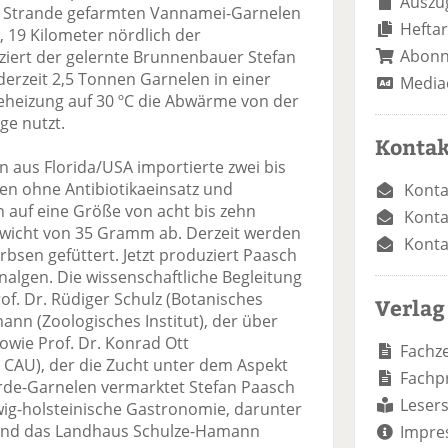
Auszug
bei Strande gefarmten Vannamei-Garnelen
Heftar
 19 Kilometer nördlich der
Abon
ziert der gelernte Brunnenbauer Stefan
 derzeit 2,5 Tonnen Garnelen in einer
Media
 Beheizung auf 30 ºC die Abwärme von der
ge nutzt.
Kontak
n aus Florida/USA importierte zwei bis
rven ohne Antibiotikaeinsatz und
Konta
 auf eine Größe von acht bis zehn
Konta
ewicht von 35 Gramm ab. Derzeit werden
Konta
Erbsen gefüttert. Jetzt produziert Paasch
algen. Die wissenschaftliche Begleitung
rof. Dr. Rüdiger Schulz (Botanisches
Verlag
mann (Zoologisches Institut), der über
owie Prof. Dr. Konrad Ott
Fachze
 CAU), der die Zucht unter dem Aspekt
Fachp
Förde-Garnelen vermarktet Stefan Paasch
Lesers
swig-holsteinische Gastronomie, darunter
 und das Landhaus Schulze-Hamann
Impre