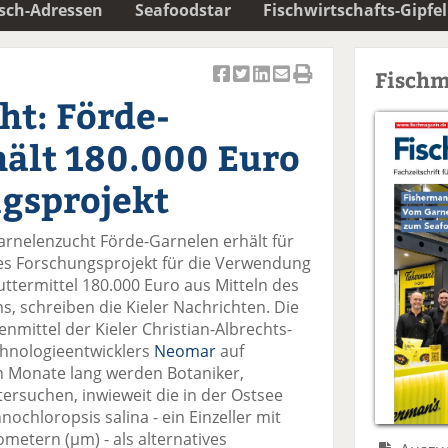
isch-Adressen
Seafoodstar
Fischwirtschafts-Gipfel
Fischm
Ar
Ar
Ar
Ar
Ar
ht: Förde-
ti
ti
ti
ti
ti
k
k
k
k
k
ält 180.000 Euro
el
el
el
el
el
a
t
a
p
D
ngsprojekt
uf
wi
uf
er
ru
F
tt
Li
E
ck
arnelenzucht Förde-Garnelen erhält für
ac
er
n
m
e
etes Forschungsprojekt für die Verwendung
e
n
k
ai
n
ttermittel 180.000 Euro aus Mitteln des
b
e
l
, schreiben die Kieler Nachrichten. Die
o
di
v
mittel der Kieler Christian-Albrechts-
o
n
er
chnologieentwicklers
Neomar
auf
k
te
se
n Monate lang werden Botaniker,
te
il
n
ersuchen, inwieweit die in der Ostsee
il
e
d
hloropsis salina - ein Einzeller mit
e
n
e
ometern (µm) - als alternatives
n
n