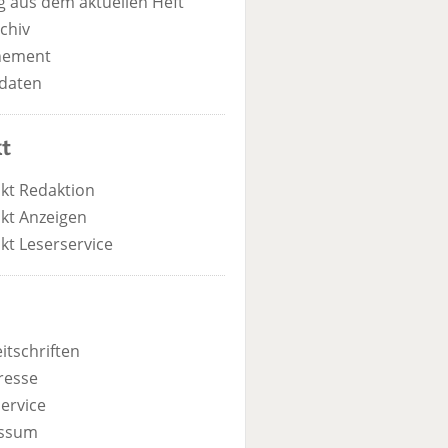
 aus dem aktuellen Heft
chiv
nement
daten
t
kt Redaktion
kt Anzeigen
kt Leserservice
itschriften
resse
ervice
ssum