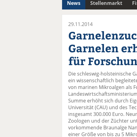
News
Stellenmarkt
F
29.11.2014
Garnelenzuc
Garnelen erh
für Forschu
Die schleswig-holsteinische G
ein wissenschaftlich begleit
von marinen Mikroalgen als Fu
Landeswirtschaftsministeriums
Summe erhöht sich durch Eigen
Universität (CAU) und des Te
insgesamt 300.000 Euro. Neu
Zoologen und der Züchter unt
vorkommende Braunalge Nannoc
einer Größe von bis zu 5 Mikr